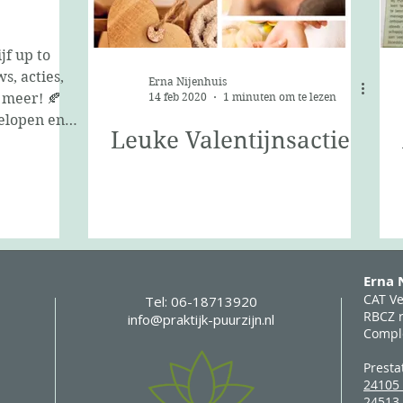
s, acties,
Erna Nijenhuis
 meer! 🍂
14 feb 2020
1 minuten om te lezen
elopen en
Leuke Valentijnsactie
erfst zijn
deren aan
am oranje
r korter.
n fijne
lijk op
Erna
t 10 jarig
CAT V
Tel: 06-18713920
t er het
RBCZ r
info@praktijk-puurzijn.nl
Compl
aa
Presta
24105 
24513