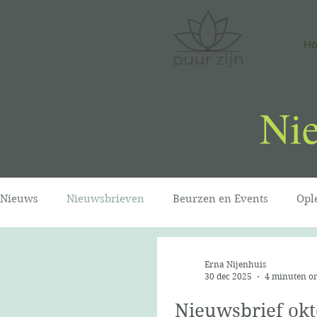
H
Ni
Nieuws
Nieuwsbrieven
Beurzen en Events
Opl
Erna Nijenhuis
30 dec 2025
4 minuten om
Nieuwsbrief ok