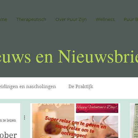
ome
Therapeutisch
Over Puur Zijn
Wellness
Puur B
euws en Nieuwsbri
eidingen en nascholingen
De Praktijk
 te lezen
tober