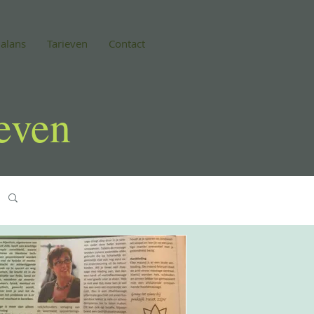
alans
Tarieven
Contact
even