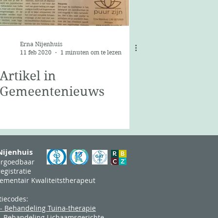
Erna Nijenhuis
11 feb 2020
1 minuten om te lezen
Artikel in
Gemeentenieuws
 Nijenhuis
ergoedbaar
egistratie
ementair Kwaliteitstherapeut
tiecodes:
- Behandeling Tuina-therapie
– Behandeling Lichaamsgerichte