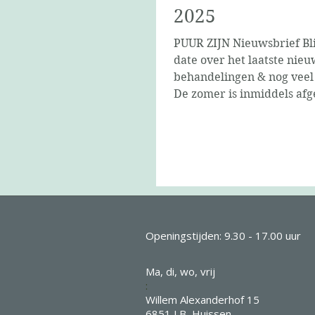
2025
PUUR ZIJN Nieuwsbrief Blijf up to
date over het laatste nieuw
behandelingen & nog veel
De zomer is inmiddels afg
de eerste tekenen van de h
al goed zichtbaar. De bla
de bomen kleuren langza
en de dagen worden alwee
Hopelijk heeft iedereen ee
zomer gehad, ieder natuur
zijn/haar eigen manier. In deze
nieuwsbrief lees je over he
Openingstijden: 9.30 - 17.00 uur
bestaan van PUUR ZIJN, wa
afgelopen half jaar allem
Ma, di, wo, vrij
:
Willem Alexanderhof 15
6851 LB Huissen