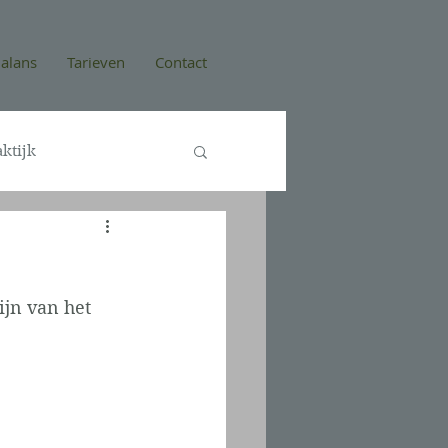
alans
Tarieven
Contact
ktijk
ijn van het 