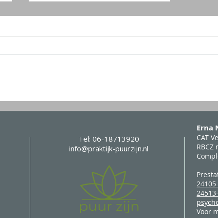
Leuke Valentijnsactie
Erna
CAT V
Tel: 06-18713920
RBCZ r
info@praktijk-puurzijn.nl
Compl
Presta
24105 
24513
psycho
Voor m