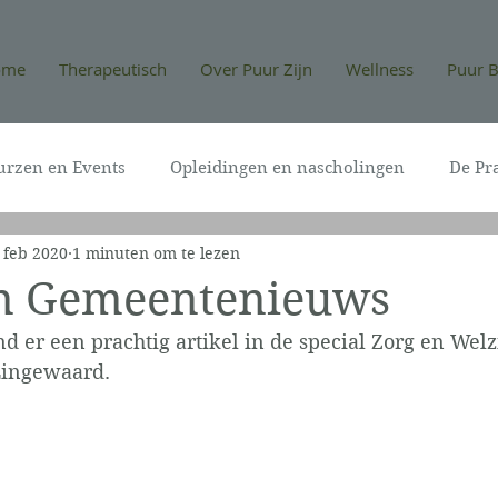
ome
Therapeutisch
Over Puur Zijn
Wellness
Puur B
urzen en Events
Opleidingen en nascholingen
De Pra
 feb 2020
1 minuten om te lezen
in Gemeentenieuws
nd er een prachtig artikel in de special Zorg en Welz
ingewaard.