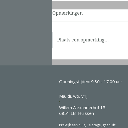
Nieuwsbrief oktober 2025
Opmerkingen
PUUR ZIJN Nieuwsbrief Blijf up
to date over het laatste nieuws,
acties, behandelingen & nog
Plaats een opmerking...
veel meer! 🍂 De zomer is
inmiddels afgelopen en de
eerste tekenen van de herfst
zijn al goed zichtbaar. De
Openingstijden: 9.30 - 17.00 uur
Ma, di, wo, vrij
:
Willem Alexanderhof 15
6851 LB Huissen
Praktijk aan huis, 1e etage,
geen lift