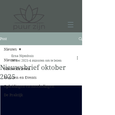
Post
Nieuws
Erna Nijenhuis
Nieuws
30 dec 2025
4 minuten om te lezen
Nieuwsbrief oktober
Nieuwsbrieven
2025
Beurzen en Events
Opleidingen en nascholingen
De Praktijk