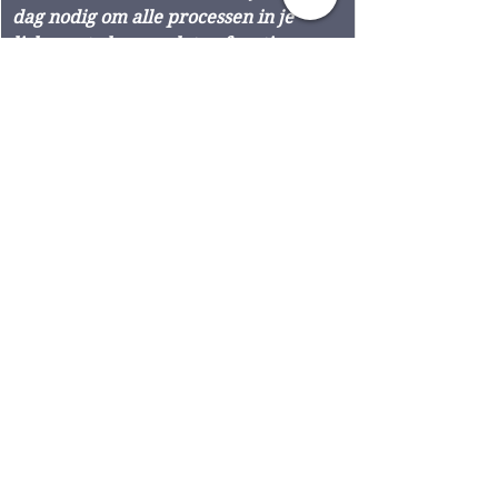
dag nodig om alle processen in je 
lichaam te kunnen laten functioneren: 
je organen, bindweefsel, spieren, 
botten, hersenen, darmen en 
zenuwstelsel hebben behalve 
koolhydraten veel eiwitten en (goede) 
vetten nodig, elke dag. Veel variëren 
is belangrijk, maar niet te veel fruit, 
want je wilt niet te veel koolhydraten 
in verband met je bloedsuikerspiegel. 
Van eiwitten en vetten heb je veel 
langer een verzadigd gevoel en houdt 
je een stabiele bloedsuikerspiegel. 
Nieuwsbrieven