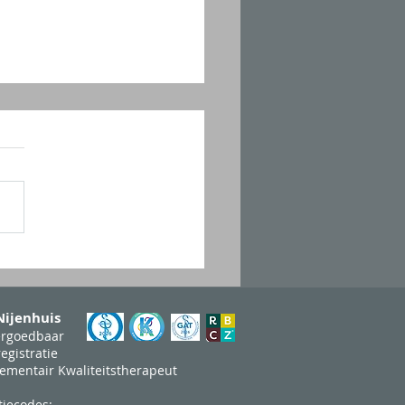
 een stap dichter bij
oeding!
 Nijenhuis
ergoedbaar
egistratie
ementair Kwaliteitstherapeut
tiecodes: