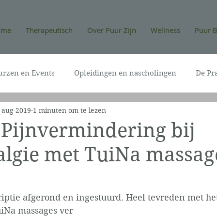
ome
Therapeutisch
Over Puur Zijn
Wellness
Puur B
urzen en Events
Opleidingen en nascholingen
De Pra
 aug 2019
1 minuten om te lezen
: Pijnvermindering bij
algie met TuiNa massag
iptie afgerond en ingestuurd. Heel tevreden met het
uiNa massages ver