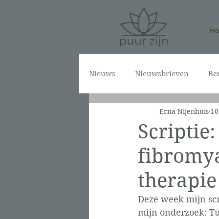
H
Nieuws
Nieuwsbrieven
Be
Erna Nijenhuis
10
Scriptie
fibromy
therapie
Deze week mijn scr
mijn onderzoek: T