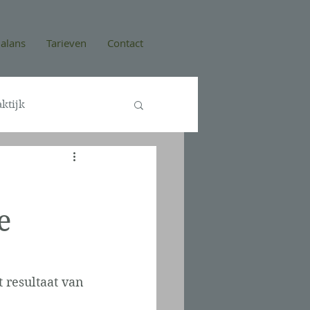
alans
Tarieven
Contact
ktijk
e
 resultaat van 