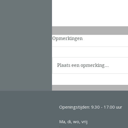
Opmerkingen
Plaats een opmerking...
Yeahh ! Diploma Tuina
stoelmasseur incl.
verdiepingen
Openingstijden: 9.30 - 17.00 uur
Ma, di, wo, vrij
: