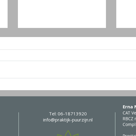
Handreflex massage
Weer
verg
Erna
CAT V
Tel: 06-18713920
RBCZ r
info@praktijk-puurzijn.nl
Compl
Presta