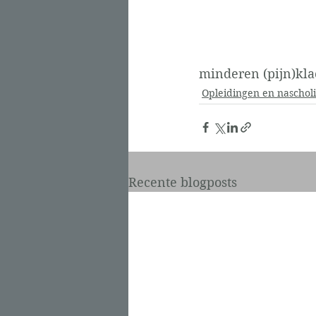
minderen (pijn)kla
Opleidingen en naschol
Recente blogposts