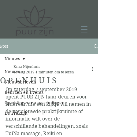
Post
Nieuws
Erna Nijenhuis
Nieuws
15 aug 2019
1 minuten om te lezen
O P E N H U I S
Nieuwsbrieven
Op zaterdag 7 september 2019 
Beurzen en Events
opent PUUR ZIJN haar deuren voor 
Opleidingen en nascholingen
iedereen die een kijkje wil nemen in 
de vernieuwde praktijkruimte of 
De Praktijk
informatie wilt over de 
verschillende behandelingen, zoals 
TuiNa massage, Reiki en 