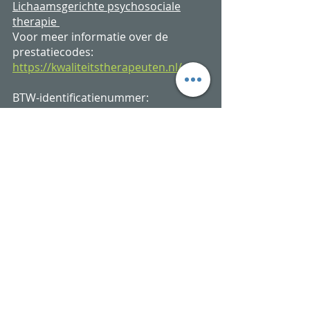
Lichaamsgerichte psychosociale
therapie
Voor meer informatie over de
prestatiecodes:
https://kwaliteitstherapeuten.nl/
BTW-identificatienummer:
NL001884675B97
KvK :
64546187
Privacy regeling
Algemene Voorwaarden
Openingstijden:
9.30 - 17.00
uur
Ma, di, wo, vrij